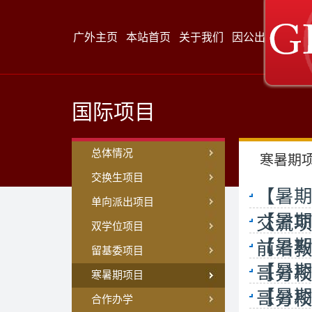
广外主页
本站首页
关于我们
因公出访
来访
国际项目
总体情况
寒暑期
交换生项目
【暑期2
单向派出项目
【暑期
交流
双学位项目
【暑期
前沿
留基委项目
【暑期
哥分校
寒暑期项目
【暑期
哥分校
合作办学