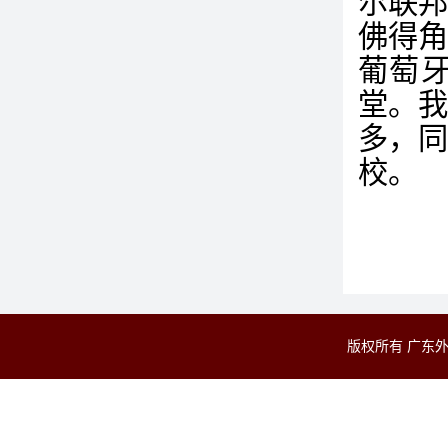
尔联
佛得
葡萄
堂。
多，
校。
版权所有 广东