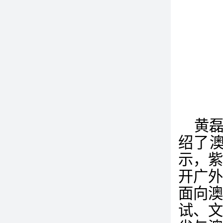
黄
绍了
示，
开广
面向
试、