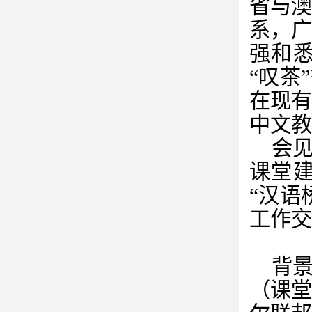
省与
系，
强和
“叹茶
在现
中文教
会
课堂
“汉语
工作交
背
（课