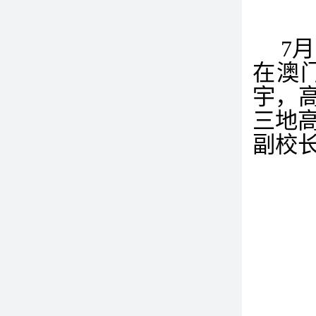
7
月
在澳
宇，
三地
副校